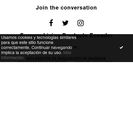
Join the conversation
Forever Living Products Ecuador
Usamos cookies y tecnologías similares
para que este sitio funcione
direccion
correctamente. Continuar navegando
implica la aceptación de su uso.
Más
información.
DECLARACIÓN DE DIVULGACIÓN DE INGRESOS
POLITICAS DE LA COMPAÑÍA
AVISO DE PRIVACIDAD
FOREVER GIVING
TERMS AND CONDITIONS OF THE WEBSITE
CONTACT US
Copyright 2026 Forever Living.com,
L.L.C. All rights
We are proud members of
the
Direct Selling Association
ECOM Solutions.