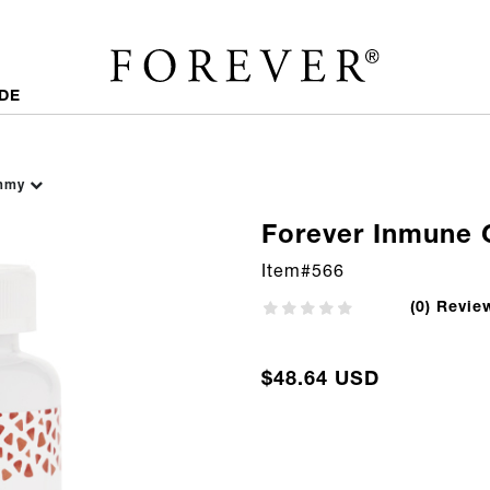
DE
ummy
Forever Inmune
Item#
566
(0) Revie
$48.64 USD