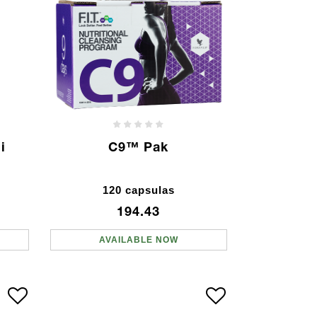
i
C9™ Pak
120 capsulas
194.43
AVAILABLE NOW