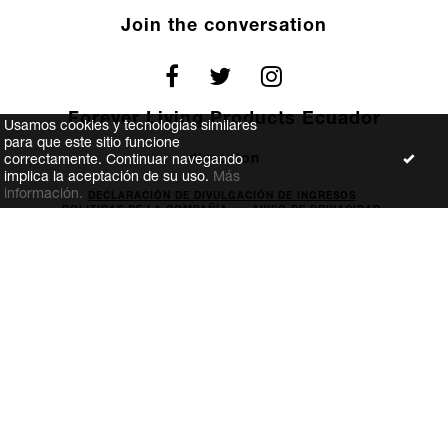
Join the conversation
Forever Living Products Ecuador
Usamos cookies y tecnologías similares
para que este sitio funcione
direccion
correctamente. Continuar navegando
implica la aceptación de su uso.
Más
información.
DECLARACIÓN DE DIVULGACIÓN DE INGRESOS
POLITICAS DE LA COMPAÑÍA
AVISO DE PRIVACIDAD
FOREVER GIVING
TERMS AND CONDITIONS OF THE WEBSITE
CONTACT US
Copyright 2026 Forever Living.com,
L.L.C. All rights
We are proud members of
the
Direct Selling Association
ECOM Solutions.