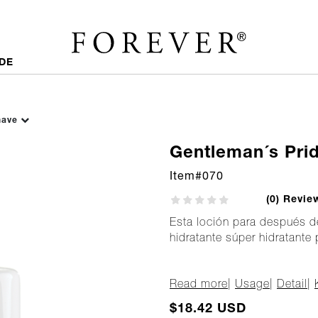
DE
Shave
Gentleman´s Pri
Item#
070
(0) Revie
Esta loción para después d
hidratante súper hidratante p
Read more
|
Usage
|
Detail
|
$18.42 USD