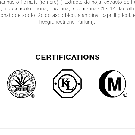
marinus officinalis (romero). ) Extracto de hoja, extracto de 
), hidroxiacetofenona, glicerina, isoparafina C13-14, laureth
nato de sodio, ácido ascórbico, alantoína, caprilil glicol, et
hexgrancetileno Parfum).
CERTIFICATIONS