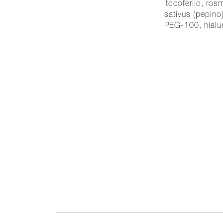
tocoferilo, ros
sativus (pepino
PEG-100, hialuro