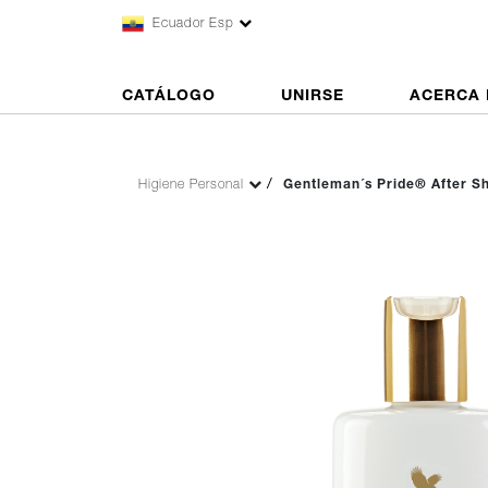
Ecuador Esp
CATÁLOGO
UNIRSE
ACERCA 
Higiene Personal
Gentleman´s Pride® After 