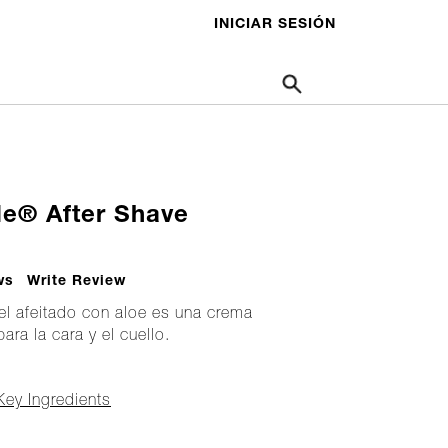
INICIAR SESIÓN
de® After Shave
ws
Write Review
el afeitado con aloe es una crema
ara la cara y el cuello.
Key Ingredients