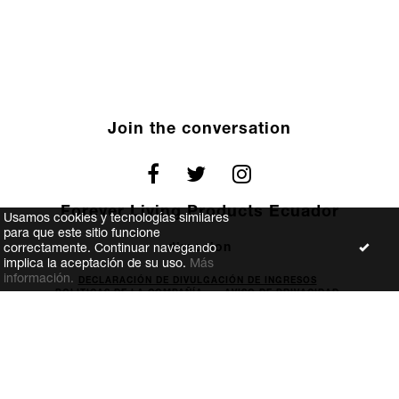
Join the conversation
Forever Living Products Ecuador
Usamos cookies y tecnologías similares
para que este sitio funcione
direccion
correctamente. Continuar navegando
implica la aceptación de su uso.
Más
información.
DECLARACIÓN DE DIVULGACIÓN DE INGRESOS
POLITICAS DE LA COMPAÑÍA
AVISO DE PRIVACIDAD
FOREVER GIVING
TERMS AND CONDITIONS OF THE WEBSITE
CONTACT US