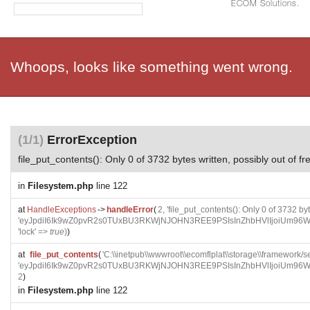
ECOM Solutions.
Whoops, looks like something went wrong.
(1/1)
ErrorException
file_put_contents(): Only 0 of 3732 bytes written, possibly out of f
in
Filesystem.php
line 122
at
HandleExceptions
->
handleError
(
2, 'file_put_contents(): Only 0 of 3732 by
'eyJpdiI6Ik9wZ0pvR2s0TUxBU3RKWjNJOHN3REE9PSIsInZhbHVlIjoi
'lock' =>
true
)
)
at
file_put_contents
(
'C:\\inetpub\\wwwroot\\ecomflplat\\storage\\framewo
'eyJpdiI6Ik9wZ0pvR2s0TUxBU3RKWjNJOHN3REE9PSIsInZhbHVlIjoi
2
)
in
Filesystem.php
line 122