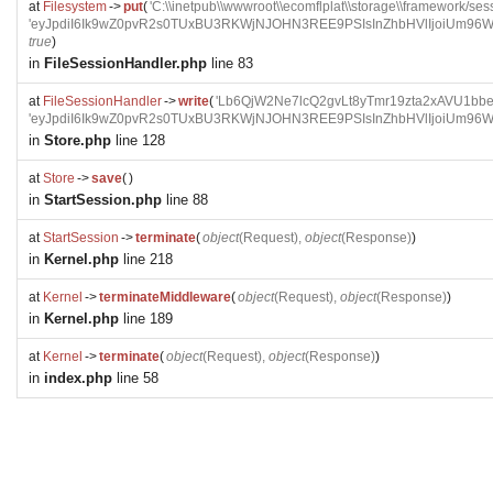
at
Filesystem
->
put
(
'C:\\inetpub\\wwwroot\\ecomflplat\\storage\\framework
'eyJpdiI6Ik9wZ0pvR2s0TUxBU3RKWjNJOHN3REE9PSIsInZhbHVlIjoi
true
)
in
FileSessionHandler.php
line 83
at
FileSessionHandler
->
write
(
'Lb6QjW2Ne7lcQ2gvLt8yTmr19zta2xAVU1bbet
'eyJpdiI6Ik9wZ0pvR2s0TUxBU3RKWjNJOHN3REE9PSIsInZhbHVlIjoi
in
Store.php
line 128
at
Store
->
save
(
)
in
StartSession.php
line 88
at
StartSession
->
terminate
(
object
(
Request
),
object
(
Response
)
)
in
Kernel.php
line 218
at
Kernel
->
terminateMiddleware
(
object
(
Request
),
object
(
Response
)
)
in
Kernel.php
line 189
at
Kernel
->
terminate
(
object
(
Request
),
object
(
Response
)
)
in
index.php
line 58