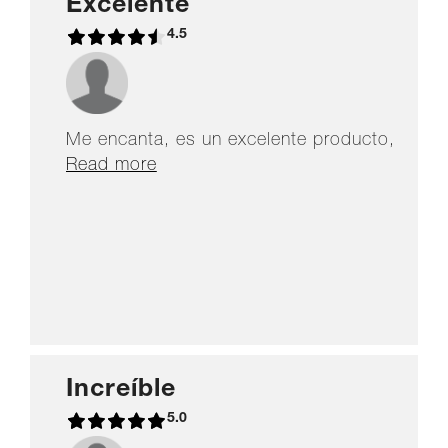
Excelente
4.5
Me encanta, es un excelente producto,
te proteje mucho
Read more
Increíble
5.0